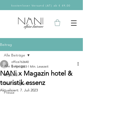
kostenloser Versand (AT) ab € 49,00
Beitrag
Alle Beiträge
office763640
Alle Beiträge
5. Apr. 2023
1 Min. Lesezeit
NANi x Magazin hotel &
Regional
touristik essenz
Nachhaltigkeit
Aktualisiert:
7. Juli 2023
Presse