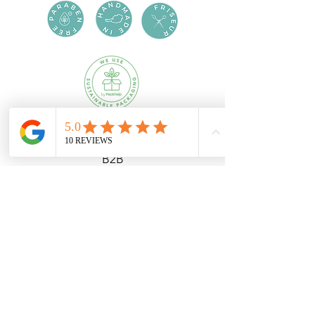
B2B
FÜR HOTELS
FÜR FRISEURE
HILFE
AGB
DATENSCHUTZ
VERSAND & RÜCKGABE