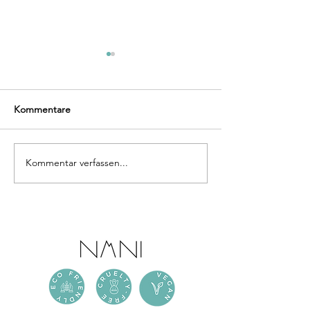
Kommentare
Kommentar verfassen...
NANi x Platzhirsch
NANi x Salzburg
#GREENQUEEN
Nachrichten