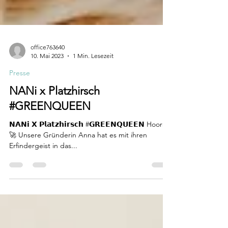
office763640
10. Mai 2023
1 Min. Lesezeit
Presse
NANi x Platzhirsch
#GREENQUEEN
𝗡𝗔𝗡𝗶 𝗫 𝗣𝗹𝗮𝘁𝘇𝗵𝗶𝗿𝘀𝗰𝗵 #𝗚𝗥𝗘𝗘𝗡𝗤𝗨𝗘𝗘𝗡 Hooray!
🚀 Unsere Gründerin Anna hat es mit ihren
Erfindergeist in das...