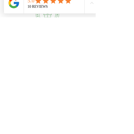
B2B
FÜR HOTELS
FÜR FRISEURE
HILFE
AGB
DATENSCHUTZ
VERSAND & RÜCKGABE
IMPRESSUM