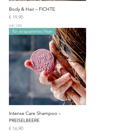
Body & Hair – FICHTE
Preis
€ 19,90
inkl. USt
für strapaziertes Haar
Intense Care Shampoo –
PREISELBEERE
Preis
€ 16,90