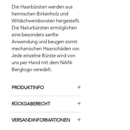
Die Haarbürsten werden aus
heimischen Birkenholz und
Wildschweinborsten hergestellt.
Die Naturbürsten ermöglichen
eine besonders sanfte
Anwendung und beugen somit
mechanischen Haarschäden vor.
Jede einzelne Bürste wird von
uns per Hand mit dem NANi
Berglogo veredelt.
PRODUKTINFO
NANi Naturbürsten sind die perfekte
RÜCKGABERECHT
Ergänzung zu unseren Shampoo
Steinen. Die Haarbürsten werden aus
Deine Zufriedenheit liegt uns am
heimischen Birkenholz und
VERSANDINFORMATIONEN
Herzen. Sollte dennoch mal etwas
Wildschweinborsten hergestellt. Die
schiefgehen, kontaktiere
Naturbürsten ermöglichen eine