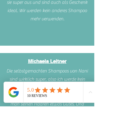
sie super aus und sind auch als Geschenk
ideal. Wir werden kein anderes Shampoo
mehr verwenden.
Michaela Leitner
Die selbstgemachten Shampoos von Nani
sind wirklich super, also ich werde kein
anderes Shampoo mehr verwenden.
Durch die natürlichen Inhaltsstoffe tut
man seinen Haaren etwas Gutes. Und
noch ein Plus: Die Haarseifen schauen
sehr schön aus, sodass sie auch eine tolle
Geschenkidee sind.